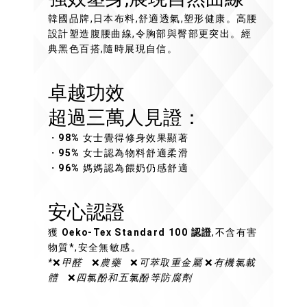
韓國品牌,日本布料,舒適透氣,塑形健康。高腰
設計塑造腹腰曲線,令胸部與臀部更突出。經
典黑色百搭,隨時展現自信。
卓越功效
超過三萬人見證：
・
98%
女士覺得修身效果顯著
・
95%
女士認為物料舒適柔滑
・
96%
媽媽認為餵奶仍感舒適
安心認證
獲
Oeko-Tex Standard 100 認證
,不含有害
物質*,安全無敏感。
*
❌
甲醛
❌
農藥
❌
可萃取重金屬
❌
有機氯載
體
❌
四氯酚和五氯酚等防腐劑