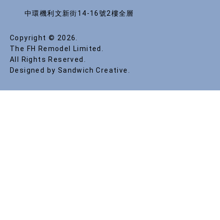
中環機利文新街14-16號2樓全層
Copyright © 2026.
The FH Remodel Limited.
All Rights Reserved.
Designed by Sandwich Creative.