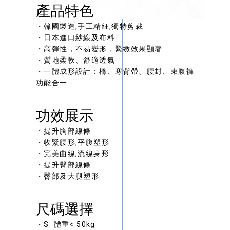
產品特色
・韓國製造,手工精細,獨特剪裁
・日本進口紗線及布料
・高彈性，不易變形，緊緻效果顯著
・質地柔軟、舒適透氣
・一體成形設計：橋、寒背帶、腰封、束腹褲
功能合一
功效展示
・提升胸部線條
・收緊腰形,平腹塑形
・完美曲線,流線身形
・提升臀部線條
・臀部及大腿塑形
尺碼選擇
・S: 體重< 50kg