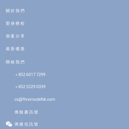
關 於 我 們
塑 身 療 程
個 案 分 享
最 新 優 惠
聯 絡 我 們
＋852 6017 7299
＋852 5229 0339
cs@fhremodelhk.com
傳 臉 書 訊 號
傳 微 信 訊 號